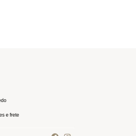
edo
s e frete