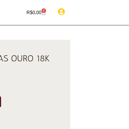
0
R$
0,00
AS OURO 18K