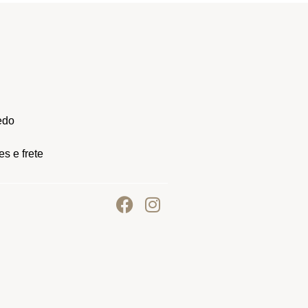
edo
s e frete