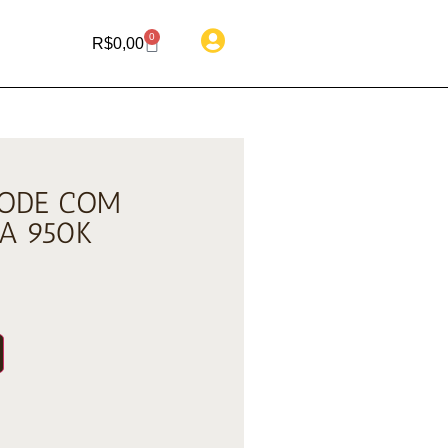
0
R$
0,00
BODE COM
A 950K