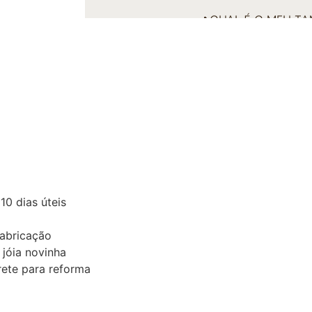
QUAL É O MEU T
0 dias úteis
fabricação
 jóia novinha
ete para reforma