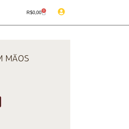
0
R$
0,00
M MÃOS