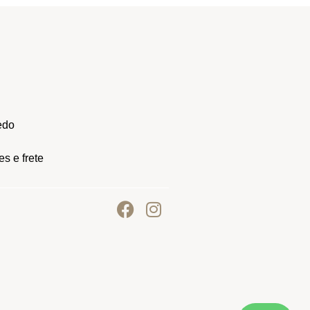
edo
s e frete