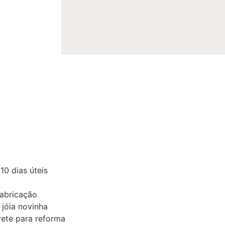
0 dias úteis
fabricação
 jóia novinha
ete para reforma