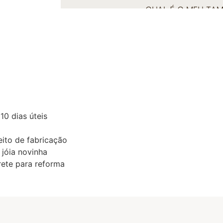
QUAL É O MEU TA
0 dias úteis
eito de fabricação
 jóia novinha
ete para reforma