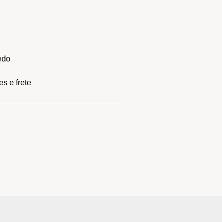
edo
s e frete