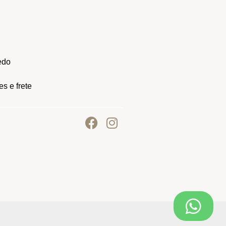
edo
s e frete