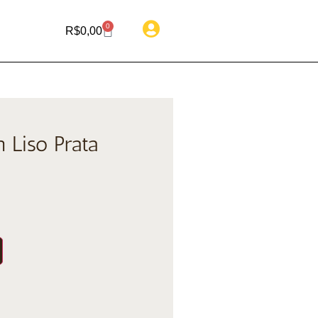
0
R$
0,00
 Liso Prata